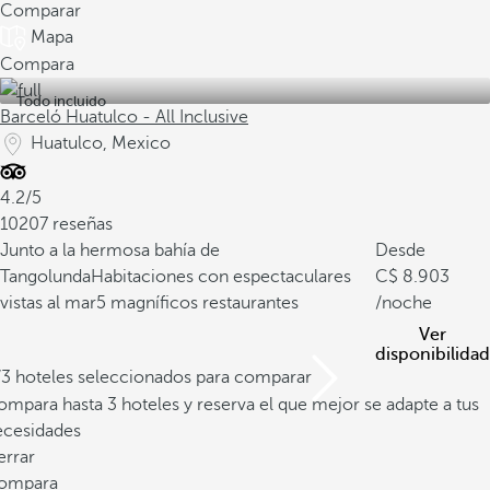
Comparar
Mapa
Compara
Todo incluido
Barceló Huatulco - All Inclusive
Huatulco, Mexico
4.2/5
10207 reseñas
Junto a la hermosa bahía de
Desde
Tangolunda
Habitaciones con espectaculares
8.903
vistas al mar
5 magníficos restaurantes
/noche
Ver
disponibilidad
/3 hoteles seleccionados para comparar
mpara hasta 3 hoteles y reserva el que mejor se adapte a tus
ecesidades
errar
ompara