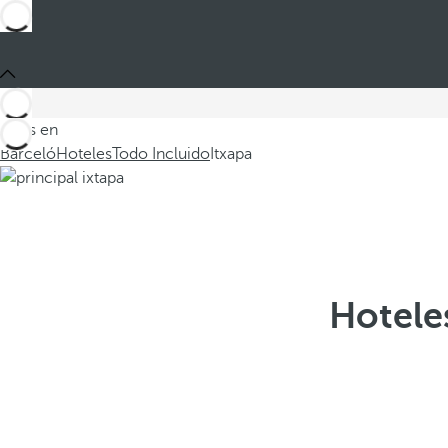
Estás en
Barceló
Hoteles
Todo Incluido
Itxapa
Hoteles