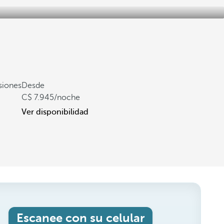
siones
Desde
7.945
/noche
Ver disponibilidad
Escanee con su celular