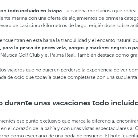
on todo incluido en Ixtapa.
La cadena montañosa que rodea la
te marina con una oferta de alojamientos de primera categoría
evard de casi cinco kilómetros de largo, erigiéndose sobre an
encuentran en esta bahía la tranquilidad y el encanto natural 
, para la pesca de peces vela, pargos y marlines negros o pa
 Náutica Golf Club y el Palma Real. También destaca como gran
uellos viajeros que no quieren perderse la experiencia de ver 
jornada de ocio que todavía puede completarse con una suculenta
ujo durante unas vacaciones todo incluid
ientos ese punto exclusivo que marca la diferencia, encontrará
 en el corazón de la bahía y con unas vistas espectaculares al
ntorno como escenario de una boda de ensueño. El hotel cuent