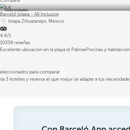
Compara
Todo incluido
Barceló Ixtapa - All Inclusive
Ixtapa Zihuatanejo, Mexico
4.4/5
10358 reseñas
Excelente ubicación en la playa el Palmar
Piscinas y habitacion
 seleccionados para comparar
a 3 hoteles y reserva el que mejor se adapte a tus necesidade
Con Barceló App acced