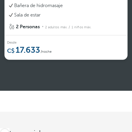
Bañera de hidromasaje
Sala de estar
2 Personas
2 adultos máx.
/ 1 niños máx.
Desde
17.633
/noche
Ver más