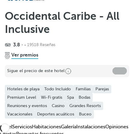
Añadir a favoritos
Ver más fotos y videos
Occidental Caribe - All
Inclusive
3.8
19518 Reseñas
Ver premios
Sigue el precio de este hotel
Hoteles de playa
Todo Incluido
Familias
Parejas
Premium Level
Wi-Fi gratis
Spa
Bodas
Reuniones y eventos
Casino
Grandes Resorts
Vacacionales
Deportes acuáticos
Buceo
Hotel
Servicios
Habitaciones
Galería
Instalaciones
Opiniones
Ofertas
Preguntas frecuentes