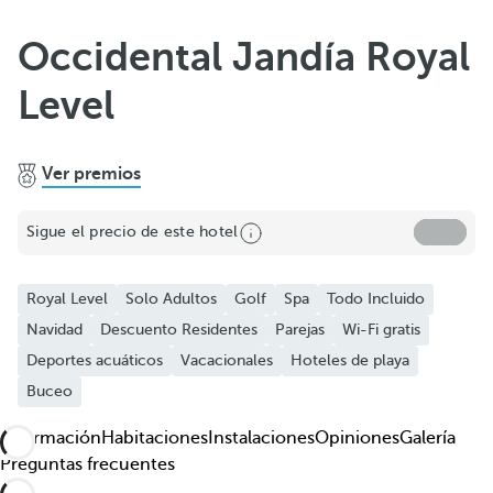
Añadir a favoritos
Occidental Jandía Royal
Ver más fotos y videos
Level
Ver premios
Sigue el precio de este hotel
Royal Level
Solo Adultos
Golf
Spa
Todo Incluido
Navidad
Descuento Residentes
Parejas
Wi-Fi gratis
Deportes acuáticos
Vacacionales
Hoteles de playa
Buceo
Información
Habitaciones
Instalaciones
Opiniones
Galería
Preguntas frecuentes