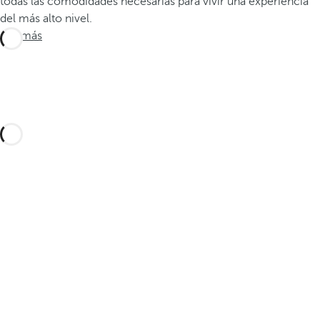
todas las comodidades necesarias para vivir una experiencia
del más alto nivel.
Ver más
Diseña tu viaje a medida con estas experiencias
en Fuerteventura y sus alrededores y descubre
la mejor versión de la isla de la eterna
primavera.