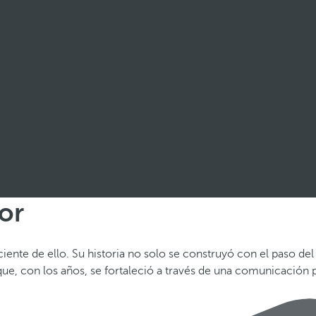
or
haciente de ello. Su historia no solo se construyó con el paso d
 que, con los años, se fortaleció a través de una comunicación