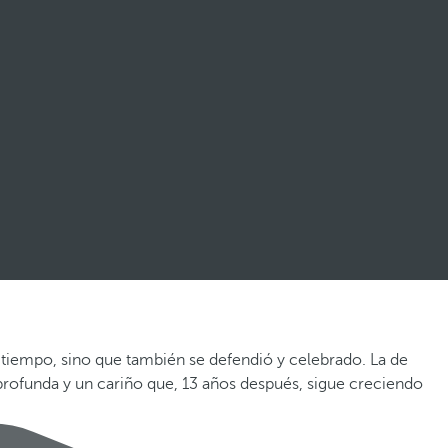
el tiempo, sino que también se defendió y celebrado. La de
 profunda y un cariño que, 13 años después, sigue creciendo