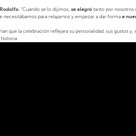
 Rodolfo
. “Cuando se lo dijimos,
se alegró
tanto por nosotros 
ue necesitábamos para relajarnos y empezar a dar forma
a nue
n que la celebración reflejara su personalidad, sus gustos y, s
historia.