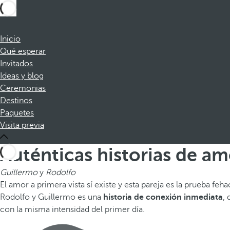
Inicio
Qué esperar
Invitados
Ideas y blog
Ceremonias
Destinos
Paquetes
Visita previa
Auténticas historias de am
Guillermo
y
Rodolfo
El amor a primera vista sí existe y esta pareja es la prueba fe
Rodolfo y Guillermo es una
historia de conexión inmediata
,
con la misma intensidad del primer día.