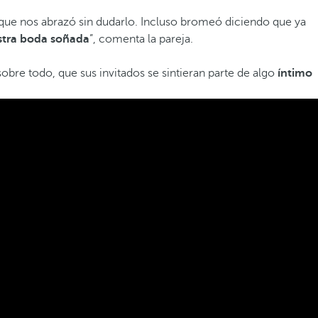
que nos abrazó sin dudarlo. Incluso bromeó diciendo que ya
stra boda soñada
”, comenta la pareja.
obre todo, que sus invitados se sintieran parte de algo
íntimo