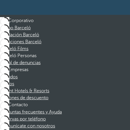
Corporativo
Grupo Barceló
Fundación Barceló
Vacaciones Barceló
Barceló Films
Barceló Personas
Canal de denuncias
Empresas
Afiliados
Socios
Dorint Hotels & Resorts
Cupones de descuento
Contacto
Preguntas frecuentes y Ayuda
Reservas por teléfono
Comunícate con nosotros