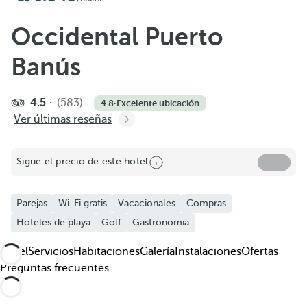
Añadir a favoritos
Ver más fotos y videos
Occidental Puerto
Banús
4.5
(583)
4.8
·
Excelente ubicación
Ver últimas reseñas
Sigue el precio de este hotel
Parejas
Wi-Fi gratis
Vacacionales
Compras
Hoteles de playa
Golf
Gastronomia
Hotel
Servicios
Habitaciones
Galería
Instalaciones
Ofertas
Preguntas frecuentes