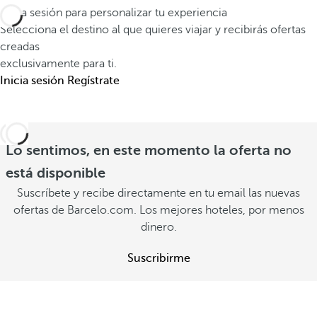
Á
m
Inicia sesión para personalizar tu experiencia
n
S
á
Selecciona el destino al que quieres viajar y recibirás ofertas
B
i
creadas
s
a
v
exclusivamente para ti.
d
r
e
Inicia sesión
Regístrate
e
c
l
l
e
d
o
l
e
q
Lo sentimos, en este momento la oferta no
ó
e
u
e
está disponible
x
e
s
p
Suscríbete y recibe directamente en tu email las nuevas
i
m
ofertas de Barcelo.com. Los mejores hoteles, por menos
e
m
dinero.
á
r
a
s
i
Suscribirme
g
V
e
i
e
n
r
n
c