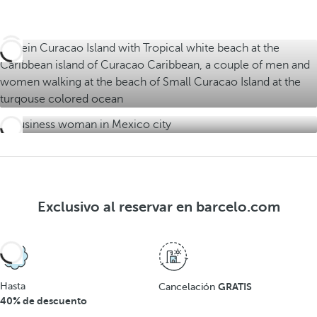
a
r
f
s
o
e
f
r
e
t
r
a
t
s
a
s
Exclusivo al reservar en barcelo.com
Hasta
GRATIS
Cancelación
40% de descuento