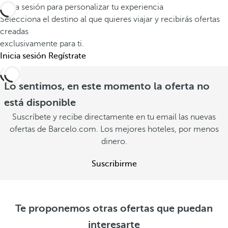
e
c
l
Inicia sesión para personalizar tu experiencia
l
e
Selecciona el destino al que quieres viajar y recibirás ofertas
d
o
creadas
l
e
exclusivamente para ti.
q
ó
e
Inicia sesión
Regístrate
u
e
x
e
s
p
Lo sentimos, en este momento la oferta no
i
m
e
está disponible
m
á
r
a
Suscríbete y recibe directamente en tu email las nuevas
s
i
ofertas de Barcelo.com. Los mejores hoteles, por menos
g
V
e
dinero.
i
e
n
r
n
c
Suscribirme
o
a
i
f
V
a
e
e
r
V
Te proponemos otras ofertas que puedan
r
t
e
interesarte
o