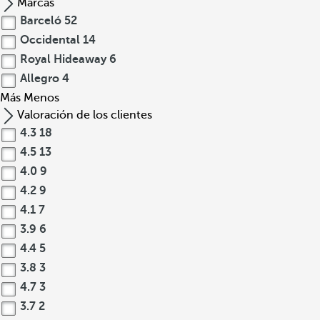
Marcas
Barceló
52
Occidental
14
Royal Hideaway
6
Allegro
4
Más
Menos
Valoración de los clientes
4.3
18
4.5
13
4.0
9
4.2
9
4.1
7
3.9
6
4.4
5
3.8
3
4.7
3
3.7
2