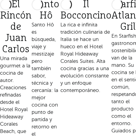
El
Santo
Il
Starf
Rincón
Hô
Bocconcino
Atlan
de
Santo Hô
La rica e infinita
Gril
es
tradición culinaria de
Juan
En Starfish
búsqueda,
Italia se hace un
gastronom
viaje y
hueco en el Hotel
Carlos
sostenibil
mestizaje
Royal Hideaway
van de la
Una mirada
pero
Corales Suites. Alta
mano. Su
gourmet a la
también
cocina gracias a una
cocina se
cocina de
sabor,
evolución constante
en el sent
autor.
técnica y
y un enfoque
común,
Creaciones
cercanía: la
contemporáneo.
respetand
refinadas
mejor
tanto el
desde el
cocina con
producto
Hotel Royal
punto de
como el
Hideaway
partida y
entorno.
Corales
retorno en
Guiados p
Beach, que
el