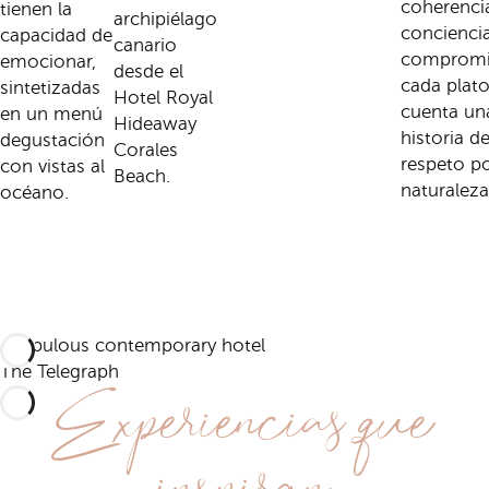
coherenci
tienen la
archipiélago
conciencia
capacidad de
canario
compromi
emocionar,
desde el
cada plat
sintetizadas
Hotel Royal
cuenta un
en un menú
Hideaway
historia d
degustación
Corales
respeto po
con vistas al
Beach.
naturaleza
océano.
A fabulous contemporary hotel
Experiencias que
The Telegraph
inspiran