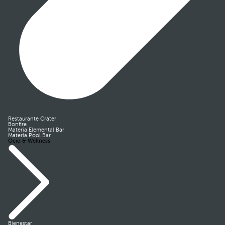
Restaurante Cráter
Bonfire
Materia Elemental Bar
Materia Pool Bar
Ocio & Wellness
Bienestar