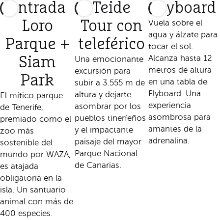
Entrada
Teide
Flyboard
Loro
Tour con
Vuela sobre el
agua y álzate para
Parque +
teleférico
tocar el sol.
Alcanza hasta 12
Siam
Una emocionante
metros de altura
excursión para
Park
en una tabla de
subir a 3.555 m de
Flyboard. Una
altura y dejarte
El mítico parque
experiencia
asombrar por los
de Tenerife,
asombrosa para
pueblos tinerfeños
premiado como el
amantes de la
y el impactante
zoo más
adrenalina.
paisaje del mayor
sostenible del
Parque Nacional
mundo por WAZA,
de Canarias.
es atajada
obligatoria en la
isla. Un santuario
animal con más de
400 especies.