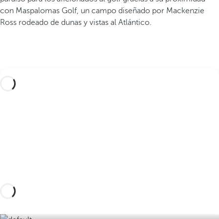
con Maspalomas Golf, un campo diseñado por Mackenzie
Ross rodeado de dunas y vistas al Atlántico.
Diseña tu viaje a medida con estas experiencias
en Gran Canaria y descubre la mejor versión de
la isla
Descúbrelas aquí