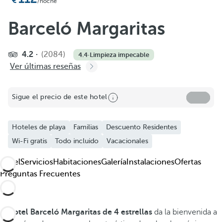
Añadir a favoritos
/noche
Ver más fotos y vídeos
Barceló Margaritas
4.2
(2084)
4.4
·
Limpieza impecable
Ver últimas reseñas
Sigue el precio de este hotel
Hoteles de playa
Familias
Descuento Residentes
Wi-Fi gratis
Todo incluido
Vacacionales
Hotel
Servicios
Habitaciones
Galería
Instalaciones
Ofertas
Preguntas Frecuentes
El
hotel Barceló Margaritas de 4 estrellas
da la bienvenida a