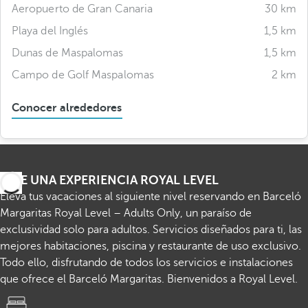
Aeropuerto de Gran Canaria
30 km
Playa del Inglés
1,5 km
Dunas de Maspalomas
1,5 km
Campo de Golf Maspalomas
2 km
Conocer alrededores
VIVE UNA EXPERIENCIA ROYAL LEVEL
Eleva tus vacaciones al siguiente nivel reservando en Barceló
Margaritas Royal Level – Adults Only, un paraíso de
exclusividad solo para adultos. Servicios diseñados para ti, las
mejores habitaciones, piscina y restaurante de uso exclusivo.
Todo ello, disfrutando de todos los servicios e instalaciones
que ofrece el Barceló Margaritas. Bienvenidos a Royal Level.