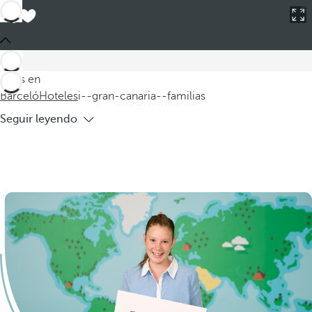
Barceló
Hoteles
i--gran-canaria--familias
Hoteles Gran Canaria familias
En Gran Canaria, nuestros alojamientos familiares le ofrecen
una experiencia única cerca de las Dunas de Maspalomas.
Estás en
Disfrute de instalaciones acuáticas diseñadas para el
Barceló
Hoteles
i--gran-canaria--familias
entretenimiento
Seguir leyendo