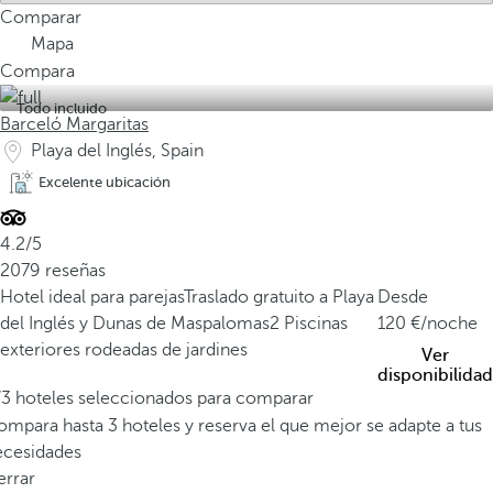
Comparar
Mapa
Compara
Todo incluido
Barceló Margaritas
Playa del Inglés, Spain
Excelente ubicación
4.2/5
2079 reseñas
Hotel ideal para parejas
Traslado gratuito a Playa
Desde
del Inglés y Dunas de Maspalomas
2 Piscinas
120
/noche
exteriores rodeadas de jardines
Ver
disponibilidad
/3 hoteles seleccionados para comparar
mpara hasta 3 hoteles y reserva el que mejor se adapte a tus
ecesidades
errar