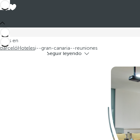
Ho
Si busca una escapada a Gran Canaria co
Estás en
Barceló
Hoteles
i--gran-canaria--reuniones
Seguir leyendo