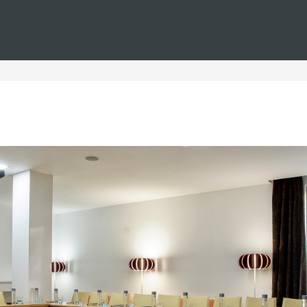
Estás en
Barceló
Hoteles
i--gran-canaria--reuniones
teles Gran Canaria reunio
mbinada con hoteles para eventos corporativos, ha llegado al 
espacios perfectos para reuniones,