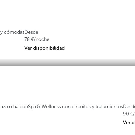
s y cómodas
Desde
78
/noche
Ver disponibilidad
raza o balcón
Spa & Wellness con circuitos y tratamientos
Desd
90
Ver d