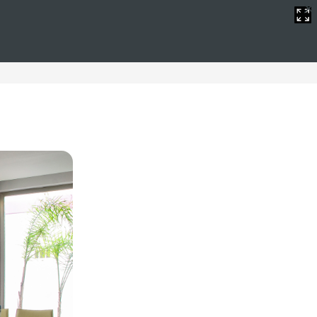
nes
lugar adecuado. Nuestros hoteles ofrecen