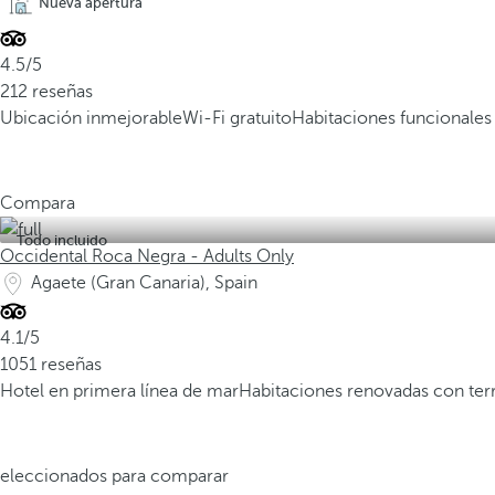
Nueva apertura
4.5/5
212 reseñas
Ubicación inmejorable
Wi-Fi gratuito
Habitaciones funcionale
Compara
Todo incluido
Occidental Roca Negra - Adults Only
Agaete (Gran Canaria), Spain
4.1/5
1051 reseñas
Hotel en primera línea de mar
Habitaciones renovadas con ter
 seleccionados para comparar