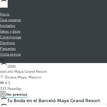
Inicio
Qué esperar
Invitados
Ideas y blog
Ceremonias
Destinos
Paquetes
Visita previa
Volver
Barceló Maya Grand Resort
Riviera Maya, Mexico
4.5
333 Reseñas
Ver premios
Tu Boda en el Barceló Maya Grand Resort