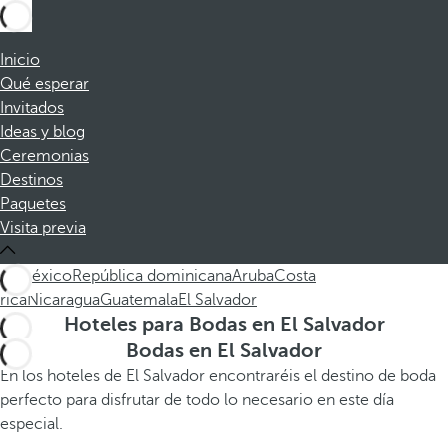
Inicio
Qué esperar
Invitados
Ideas y blog
Ceremonias
Destinos
Paquetes
Visita previa
All
México
República dominicana
Aruba
Costa
rica
Nicaragua
Guatemala
El Salvador
Hoteles para Bodas en El Salvador
Bodas en El Salvador
En los hoteles de El Salvador encontraréis el destino de boda
perfecto para disfrutar de todo lo necesario en este día
especial.