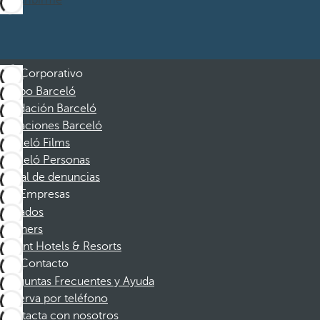
Suscribirme
Corporativo
Grupo Barceló
Fundación Barceló
Vacaciones Barceló
Barceló Films
Barceló Personas
Canal de denuncias
Empresas
Afiliados
Partners
Dorint Hotels & Resorts
Contacto
Preguntas Frecuentes y Ayuda
Reserva por teléfono
Contacta con nosotros