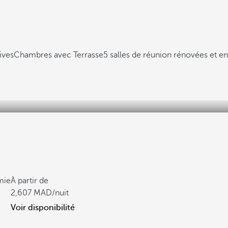
ives
Chambres avec Terrasse
5 salles de réunion rénovées et e
mie
À partir de
2,607
/nuit
Voir disponibilité