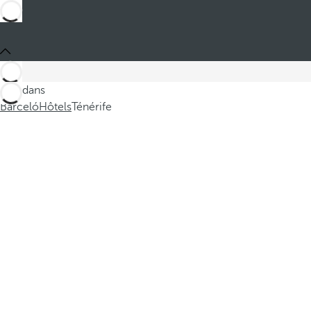
Ces dans
Barceló
Hôtels
Ténérife