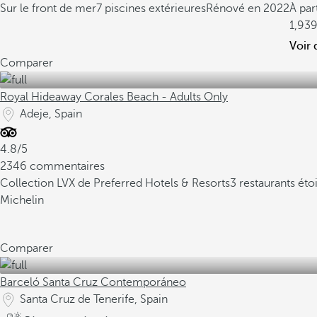
Sur le front de mer
7 piscines extérieures
Rénové en 2022
À par
1,93
Voir 
Comparer
Royal Hideaway Corales Beach - Adults Only
Adeje, Spain
4.8/5
2346 commentaires
Collection LVX de Preferred Hotels & Resorts
3 restaurants ét
Michelin
Comparer
Barceló Santa Cruz Contemporáneo
Santa Cruz de Tenerife, Spain