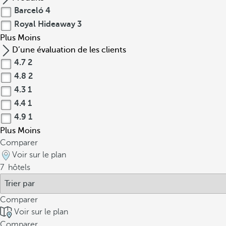
Barceló
4
Royal Hideaway
3
Plus
Moins
D’une évaluation de les clients
4.7
2
4.8
2
4.3
1
4.4
1
4.9
1
Plus
Moins
Comparer
Voir sur le plan
7
hôtels
Comparer
Voir sur le plan
Comparer