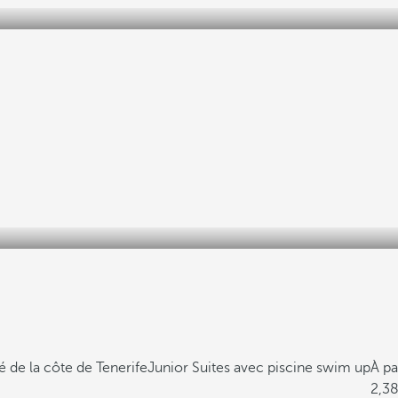
é de la côte de Tenerife
Junior Suites avec piscine swim up
À pa
2,3