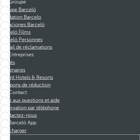
Groupe
Groupe Barceló
Fondation Barcelo
Vacaciones Barceló
Barceló Films
Barceló Personnes
Portail de réclamations
Entreprises
Affiliés
Partenaires
Dorint Hotels & Resorts
Coupons de réduction
Contact
Foire aux questions et aide
Réservation par téléphone
Contactez-nous
Barceló App
Télécharger