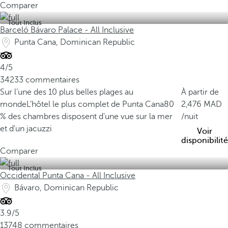
á
Comparer
v
Tout Inclus
a
Barceló Bávaro Palace - All Inclusive
r
Punta Cana, Dominican Republic
o
4/5
L
34233 commentaires
'
Sur l’une des 10 plus belles plages au
À partir de
u
monde
L’hôtel le plus complet de Punta Cana
80
2,476
n
% des chambres disposent d'une vue sur la mer
/nuit
e
et d'un jacuzzi
Voir
d
disponibilité
e
Comparer
s
Tout Inclus
p
Occidental Punta Cana - All Inclusive
l
Bávaro, Dominican Republic
a
g
3.9/5
e
13748 commentaires