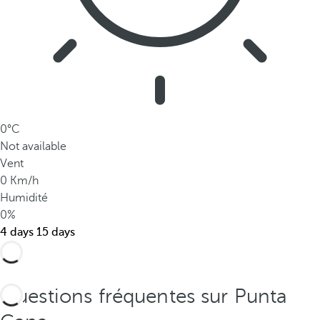
i
n
c
o
m
p
a
r
0°C
a
Not available
b
Vent
l
0 Km/h
e
Humidité
s
0%
.
4 days
15 days
Questions fréquentes sur Punta