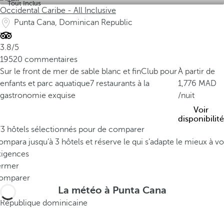
Tout Inclus
e
Occidental Caribe - All Inclusive
s
Punta Cana, Dominican Republic
d
e
3.8/5
P
19520 commentaires
u
Sur le front de mer de sable blanc et fin
Club pour
À partir de
n
enfants et parc aquatique
7 restaurants à la
1,776
t
gastronomie exquise
/nuit
a
Voir
C
disponibilité
a
/3 hôtels sélectionnés pour de comparer
n
mpara jusqu’à 3 hôtels et réserve le qui s’adapte le mieux à vo
a
xigences
,
ermer
c
omparer
é
La météo à Punta Cana
l
République dominicaine
è
b