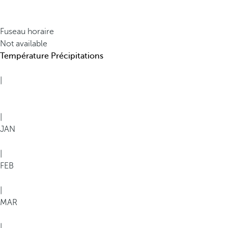
o
i
s
Fuseau horaire
e
Not available
p
Température
Précipitations
r
o
|
t
é
g
|
é
JAN
e
s
|
p
FEB
a
r
|
d
MAR
e
s
|