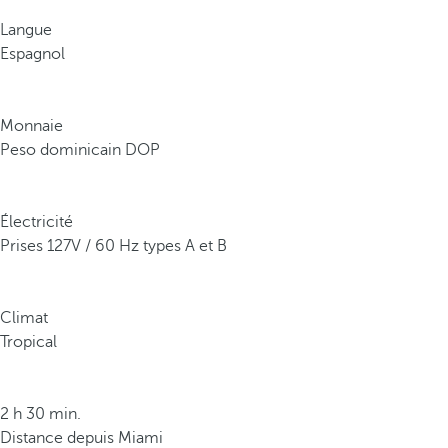
r
Langue
e
Espagnol
p
o
u
Monnaie
r
Peso dominicain DOP
s
e
s
Électricité
e
Prises 127V / 60 Hz types A et B
a
u
x
Climat
t
Tropical
u
r
q
2 h 30 min.
u
Distance depuis Miami