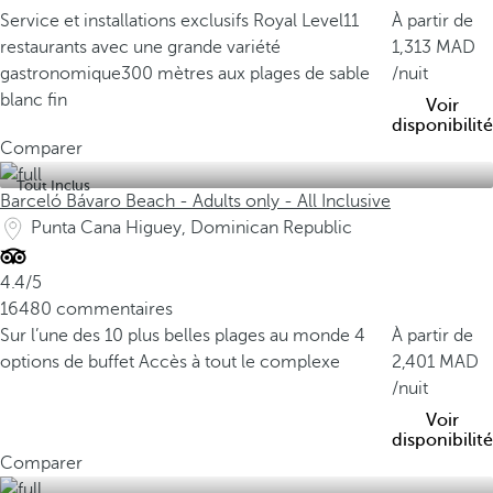
s
Service et installations exclusifs Royal Level
11
À partir de
l
restaurants avec une grande variété
1,313
e
gastronomique
300 mètres aux plages de sable
/nuit
s
blanc fin
Voir
p
disponibilité
l
Comparer
u
Tout Inclus
s
Barceló Bávaro Beach - Adults only - All Inclusive
e
Punta Cana Higuey, Dominican Republic
m
b
4.4/5
l
16480 commentaires
é
Sur l’une des 10 plus belles plages au monde
4
À partir de
m
options de buffet
Accès à tout le complexe
2,401
a
/nuit
t
Voir
i
disponibilité
q
Comparer
u