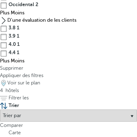
Occidental
2
Plus
Moins
D’une évaluation de les clients
3.8
1
3.9
1
4.0
1
4.4
1
Plus
Moins
Supprimer
Appliquer des filtres
Voir sur le plan
P
4
hôtels
l
Filtrer les
a
Trier
y
a
Comparer
B
Carte