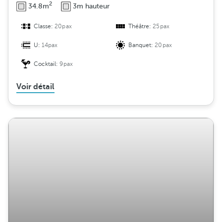
2
34.8m
3m hauteur
Classe:
20pax
Théâtre:
25pax
U:
14pax
Banquet:
20pax
Cocktail:
9pax
Voir détail