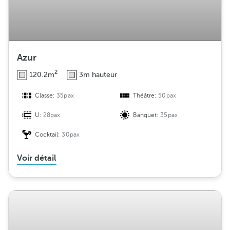
Azur
2
120.2m
3m hauteur
Classe:
35pax
Théâtre:
50pax
U:
28pax
Banquet:
35pax
Cocktail:
30pax
Voir détail