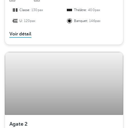
Classe:
130pax
Théâtre:
400pax
U:
120pax
Banquet:
146pax
Voir détail
Agate 2