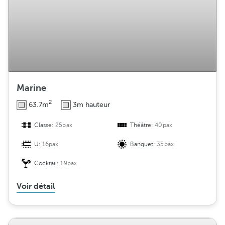
Marine
2
63.7m
3m hauteur
Classe:
25pax
Théâtre:
40pax
U:
16pax
Banquet:
35pax
Cocktail:
19pax
Voir détail