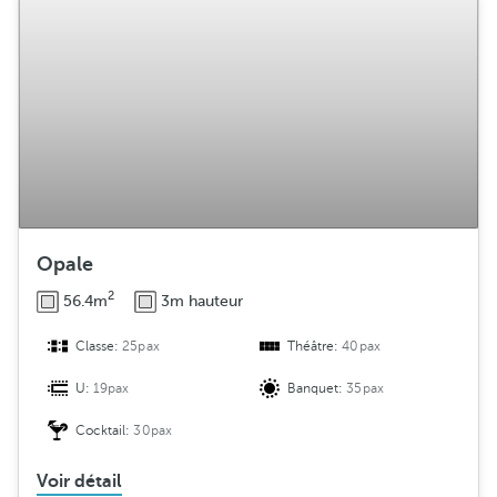
Opale
2
56.4m
3m hauteur
Classe:
25pax
Théâtre:
40pax
U:
19pax
Banquet:
35pax
Cocktail:
30pax
Voir détail