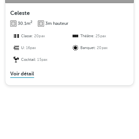
Celeste
2
30.1m
3m hauteur
Classe:
20pax
Théâtre:
25pax
U:
16pax
Banquet:
20pax
Cocktail:
15pax
Voir détail