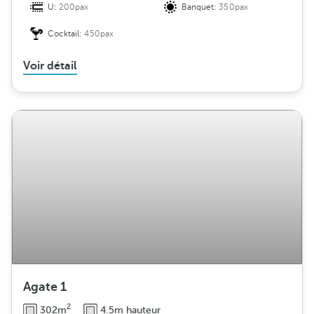
U:
200pax
Banquet:
350pax
Cocktail:
450pax
Voir détail
Agate 1
2
302m
4.5m hauteur