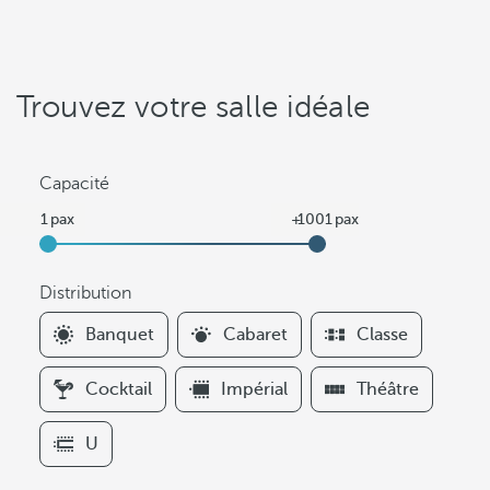
Trouvez votre salle idéale
Capacité
Distribution
F
Banquet
Cabaret
Classe
i
l
Cocktail
Impérial
Théâtre
t
e
U
r
s