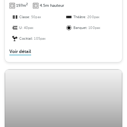
2
197m
4.5m hauteur
Classe:
50pax
Théâtre:
200pax
U:
40pax
Banquet:
100pax
Cocktail:
105pax
Voir détail