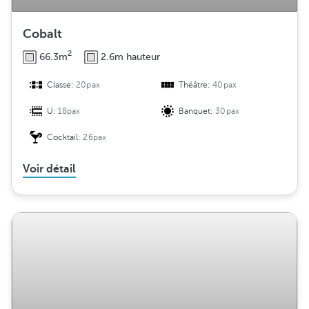
Cobalt
2
66.3m
2.6m hauteur
Classe:
20pax
Théâtre:
40pax
U:
18pax
Banquet:
30pax
Cocktail:
26pax
Voir détail