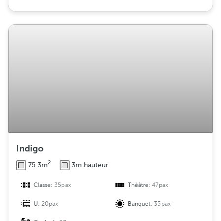
Indigo
2
75.3m
3m hauteur
Classe:
35pax
Théâtre:
47pax
U:
20pax
Banquet:
35pax