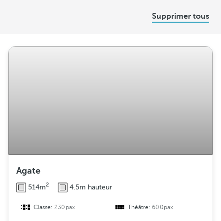
D
Supprimer tous
i
s
t
r
i
b
u
t
i
o
n
Agate
2
514m
4.5m hauteur
Classe:
230pax
Théâtre:
600pax