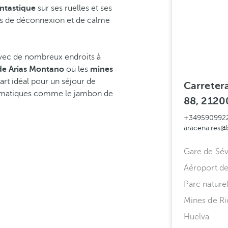
ntastique
sur ses ruelles et ses
rs de déconnexion et de calme
avec de nombreux endroits à
de Arias Montano
ou les
mines
art idéal pour un séjour de
Carretera
lématiques comme le jambon de
88, 21200
+349590992
aracena.res@
Gare de Sévi
Aéroport de
Parc nature
Mines de Ri
Huelva