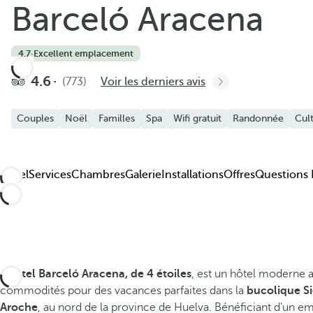
Barceló Aracena
Ajouter aux favoris
Découvrez nos photos et vidéos
4.7
·
Excellent emplacement
4.6
(773)
Voir les derniers avis
Couples
Noël
Familles
Spa
Wifi gratuit
Randonnée
Cul
Hôtel
Services
Chambres
Galerie
Installations
Offres
Questions 
L'hôtel Barceló Aracena, de 4 étoiles
, est un hôtel moderne a
commodités pour des vacances parfaites dans la
bucolique Si
Aroche
, au nord de la province de Huelva. Bénéficiant d'un 