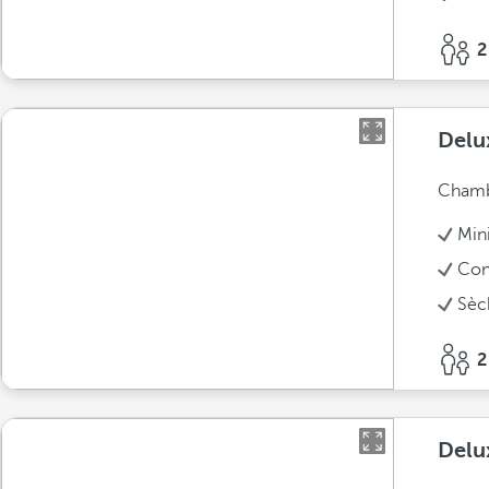
2
Delu
Chambr
Min
Conn
Sèc
2
Delu