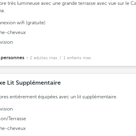
e très lumineuse avec une grande terrasse avec vue sur le Cas
na.
exion wifi (gratuite)
he-cheveux
vision
 personnes
2 adultes max.
/ 1 enfants max.
xe Lit Supplémentaire
es entièrement équipées avec un lit supplémentaire.
vision
con/Terrasse
he-cheveux