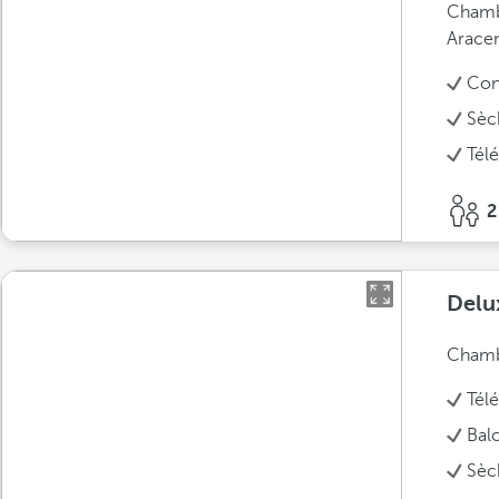
Chambr
Arace
Conn
Sèc
Télé
2
Delu
Chambr
Télé
Bal
Sèc