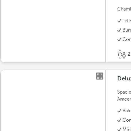
Chambr
Télé
Bur
Conn
2
Delu
Spacie
Arace
Bal
Conn
Min