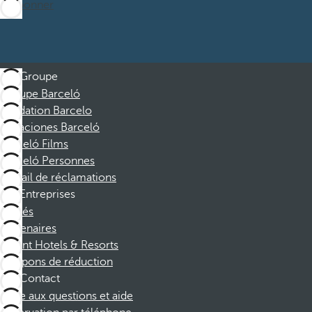
M’abonner
Groupe
Groupe Barceló
Fondation Barcelo
Vacaciones Barceló
Barceló Films
Barceló Personnes
Portail de réclamations
Entreprises
Affiliés
Partenaires
Dorint Hotels & Resorts
Coupons de réduction
Contact
Foire aux questions et aide