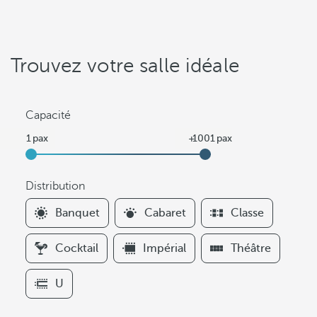
Trouvez votre salle idéale
Capacité
Distribution
F
Banquet
Cabaret
Classe
i
l
Cocktail
Impérial
Théâtre
t
e
U
r
s