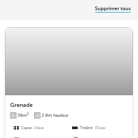
D
Supprimer tous
i
s
t
r
i
b
u
t
i
o
n
Grenade
2
58m
2.8m hauteur
Classe:
24pax
Théâtre:
30pax