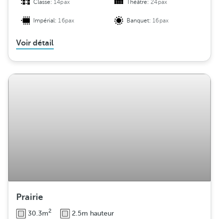
Classe:
14pax
Théâtre:
24pax
Impérial:
16pax
Banquet:
16pax
Voir détail
Prairie
2
30.3m
2.5m hauteur