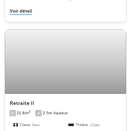
Voir détail
Retraite II
2
21.8m
2.5m hauteur
Classe:
8pax
Théâtre:
12pax