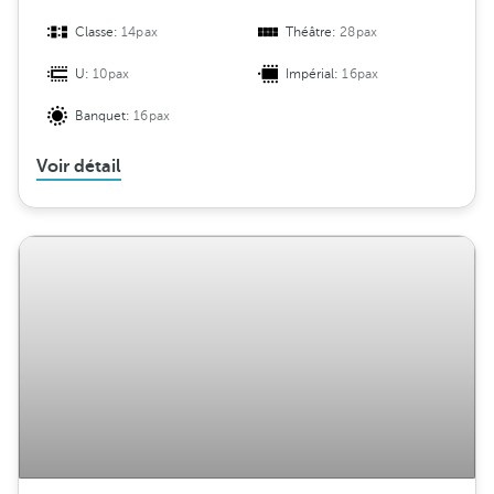
Classe:
14pax
Théâtre:
28pax
U:
10pax
Impérial:
16pax
Banquet:
16pax
Voir détail