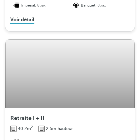
Impérial:
8pax
Banquet:
8pax
Voir détail
Retraite I + II
2
40.2m
2.5m hauteur