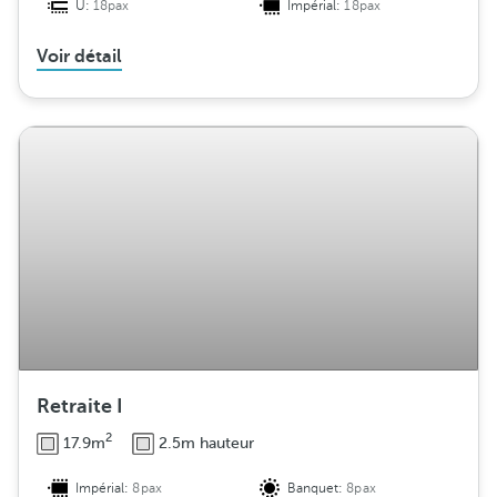
U:
18pax
Impérial:
18pax
Voir détail
Retraite I
2
17.9m
2.5m hauteur
Impérial:
8pax
Banquet:
8pax