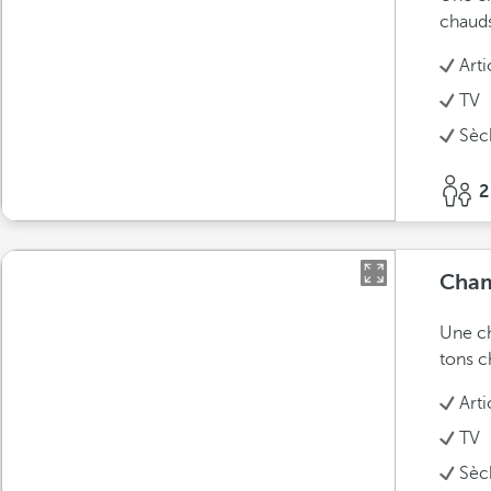
chauds
Arti
TV
Sèc
2
Cham
Une ch
tons c
Arti
TV
Sèc