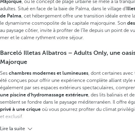
Majorque
, où le concept de plage urbaine se mêle à la tranquil
adultes. Situé en face de la baie de Palma, dans le village d'
Ille
de Palma
, cet hébergement offre une transition idéale entre l
le dynamisme cosmopolite de la capitale majorquine. Son
des
au paysage côtier, invite à profiter de l'île depuis un point de vu
mer et le calme rythment votre séjour.
Barceló Illetas Albatros – Adults Only, une oas
Majorque
Ses
chambres modernes et lumineuses
, dont certaines avec 
été conçues pour offrir une expérience complète alliant style e
également par ses espaces extérieurs spectaculaires, compre
une piscine d'hydromassage extérieure
, des lits balinais et 
semblent se fondre dans le paysage méditerranéen. Il offre é
privé à une crique
où vous pourrez profiter du climat privilégi
et exclusif.
Lire la suite