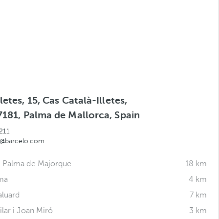
letes, 15, Cas Català-Illetes,
7181, Palma de Mallorca, Spain
211
os@barcelo.com
e Palma de Majorque
18 km
lma
4 km
aluard
7 km
lar i Joan Miró
3 km