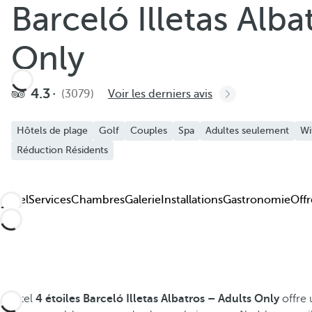
Barceló Illetas Alba
Ajouter aux favoris
Voir plus de photos et de vidéos
Only
4.3
(3079)
Voir les derniers avis
Hôtels de plage
Golf
Couples
Spa
Adultes seulement
Wi
Réduction Résidents
Hôtel
Services
Chambres
Galerie
Installations
Gastronomie
Offr
L'hôtel
4 étoiles Barceló Illetas Albatros – Adults Only
offre 