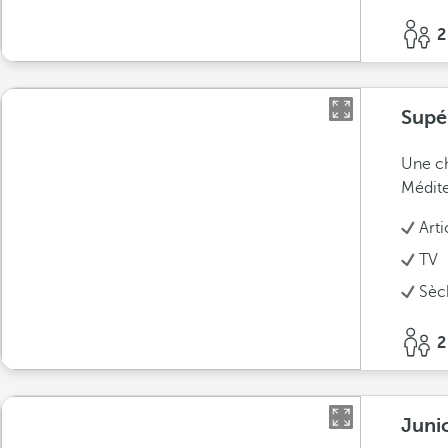
2
Supé
Une ch
Médite
Arti
TV
Sèc
2
Juni