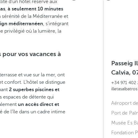
lité d'un hôtel réservé aux
tas
,
à seulement 10 minutes
a sérénité de la Méditerranée et
ign méditerranéen
, s'intégrant
e privilégié où la lumière, la
is pour vos vacances à
Passeig Il
Calvia, 0
terrasse et vue sur la mer, ont
t confort. L'hôtel se distingue
+34 971 402 
illetasalbatr
nant
2 superbes
piscines et
des espaces de détente qui
Aéroport d
galement
un accès direct et
é de l'île dans un cadre intime
Port de Pa
Musée Es B
Fondation Pi