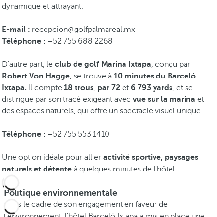
dynamique et attrayant.
E-mail :
recepcion@golfpalmareal.mx
Téléphone :
+52 755 688 2268
D'autre part, le
club de golf Marina Ixtapa
, conçu par
Robert Von Hagge
, se trouve à
10 minutes du Barceló
Ixtapa.
Il compte
18 trous
,
par 72
et
6 793 yards
, et se
distingue par son tracé exigeant avec
vue sur la marina
et
des espaces naturels, qui offre un spectacle visuel unique.
Téléphone :
+52 755 553 1410
Une option idéale pour allier
activité sportive, paysages
naturels et détente
à quelques minutes de l'hôtel.
Politique environnementale
Dans le cadre de son engagement en faveur de
l'environnement, l'hôtel Barceló Ixtapa a mis en place une