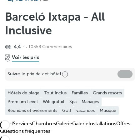
Ajouter aux favoris
Découvrez nos photos et vidéos
Barceló Ixtapa - All
Inclusive
4.4
10358 Commentaires
Voir les prix
Suivre le prix de cet hôtel
Hôtels de plage
Tout Inclus
Familles
Grands resorts
Premium Level
Wifi gratuit
Spa
Mariages
Réunions et événements
Golf
vacances
Musique
Hôtel
Services
Chambres
Galerie
Galerie
Installations
Offres
Questions fréquentes