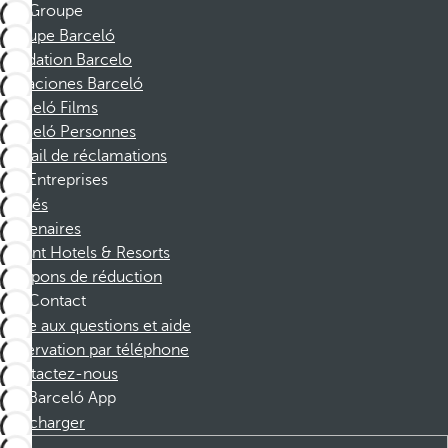
Groupe
Groupe Barceló
Fondation Barcelo
Vacaciones Barceló
Barceló Films
Barceló Personnes
Portail de réclamations
Entreprises
Affiliés
Partenaires
Dorint Hotels & Resorts
Coupons de réduction
Contact
Foire aux questions et aide
Réservation par téléphone
Contactez-nous
Barceló App
Télécharger