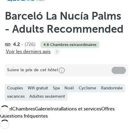
Ajouter aux favoris
Découvrez nos photos et vidéos
Barceló La Nucía Palms
- Adults Recommended
4.2
(726)
4.8
·
Chambres extraordinaires
Voir les derniers avis
Suivre le prix de cet hôtel
Couples
Wifi gratuit
Spa
Noël
Cyclisme
Randonnée
vacances
Adultes seulement
Hôtel
Chambres
Galerie
Installations et services
Offres
Questions fréquentes