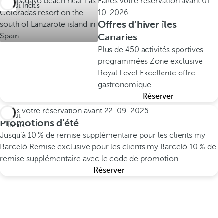
Faites votre réservation avant
01-
Tout Inclus
10-2026
Offres d’hiver îles
Canaries
Plus de 450 activités sportives
programmées
Zone exclusive
Royal Level
Excellente offre
gastronomique
Réserver
Faites votre réservation avant
22-09-2026
Tout
Promotions d'été
Inclus
Jusqu’à 10 % de remise supplémentaire pour les clients my
Barceló
Remise exclusive pour les clients my Barceló
10 % de
remise supplémentaire avec le code de promotion
Réserver