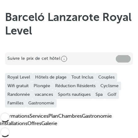
Barceló Lanzarote Royal
Level
Partager
Suivre le prix de cet hôtel
Ajouter aux favoris
Royal Level
Hôtels de plage
Tout Inclus
Couples
Découvrez nos photos et vidéos
Wifi gratuit
Plongée
Réduction Résidents
Cyclisme
Randonnée
vacances
Sports nautiques
Spa
Golf
Familles
Gastronomie
Informations
Services
Plan
Chambres
Gastronomie
Installations
Offres
Galerie