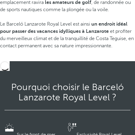
emplacement ravira
les amateurs de golf
, de randonnée ou
de sports nautiques comme la plongée ou la voile.
Le Barceló Lanzarote Royal Level est ainsi
un endroit idéal
pour passer des vacances idylliques à Lanzarote
et profiter
du merveilleux climat et de la tranquillité de Costa Teguise, en
contact permanent avec sa nature impressionnante.
Pourquoi choisir le Barceló
Lanzarote Royal Level ?
Sur le front de mer
Exclusivité Royal Level