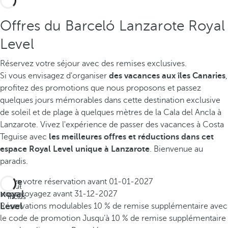
Offres du Barceló Lanzarote Royal
Level
Réservez votre séjour avec des remises exclusives.
Si vous envisagez d'organiser
des vacances aux îles Canaries
,
profitez des promotions que nous proposons et passez
quelques jours mémorables dans cette destination exclusive
de soleil et de plage à quelques mètres de la Cala del Ancla à
Lanzarote.
Vivez l'expérience de passer des vacances à Costa
Teguise avec
les meilleures offres et réductions dans cet
espace Royal Level unique à Lanzarote
. Bienvenue au
paradis.
Offre
Faites votre réservation avant
01-01-2027
Tout
Royal
Vous voyagez avant
31-12-2027
Inclus
Level
Réservations modulables
10 % de remise supplémentaire avec
le code de promotion
Jusqu’à 10 % de remise supplémentaire