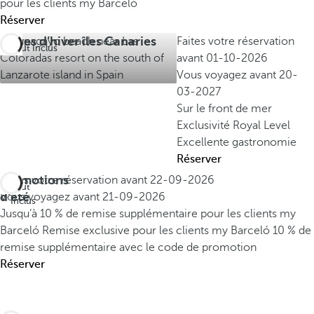
pour les clients my Barceló
Réserver
Offres d’hiver îles Canaries
Faites votre réservation
Tout Inclus
avant
01-10-2026
Vous voyagez avant
20-
03-2027
Sur le front de mer
Exclusivité Royal Level
Excellente gastronomie
Réserver
Promotions
Faites votre réservation avant
22-09-2026
Tout
d'été
Vous voyagez avant
21-09-2026
Inclus
Jusqu’à 10 % de remise supplémentaire pour les clients my
Barceló
Remise exclusive pour les clients my Barceló
10 % de
remise supplémentaire avec le code de promotion
Réserver