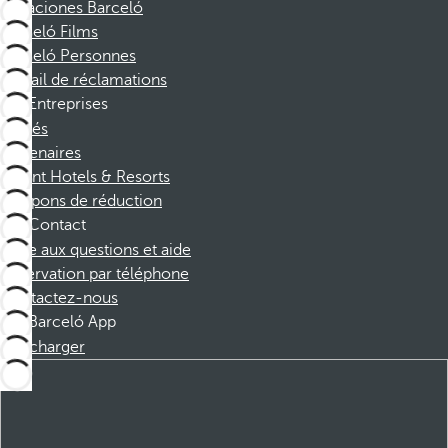
Vacaciones Barceló
Barceló Films
Barceló Personnes
Portail de réclamations
Entreprises
Affiliés
Partenaires
Dorint Hotels & Resorts
Coupons de réduction
Contact
Foire aux questions et aide
Réservation par téléphone
Contactez-nous
Barceló App
Télécharger