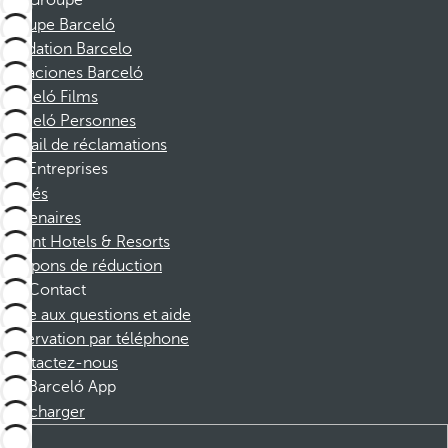
Groupe
Groupe Barceló
Fondation Barcelo
Vacaciones Barceló
Barceló Films
Barceló Personnes
Portail de réclamations
Entreprises
Affiliés
Partenaires
Dorint Hotels & Resorts
Coupons de réduction
Contact
Foire aux questions et aide
Réservation par téléphone
Contactez-nous
Barceló App
Télécharger