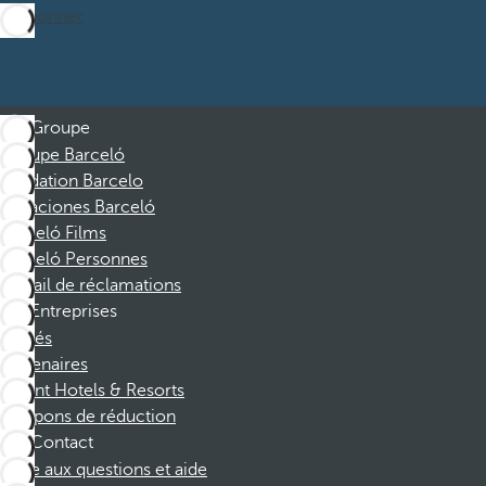
M’abonner
Groupe
Groupe Barceló
Fondation Barcelo
Vacaciones Barceló
Barceló Films
Barceló Personnes
Portail de réclamations
Entreprises
Affiliés
Partenaires
Dorint Hotels & Resorts
Coupons de réduction
Contact
Foire aux questions et aide