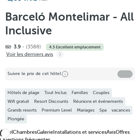
Barceló Montelimar - All
Inclusive
3.9
(3588)
4.3
·
Excellent emplacement
Voir les derniers avis
Suivre le prix de cet hôtel
Hôtels de plage
Tout Inclus
Familles
Couples
Wifi gratuit
Resort Discounts
Réunions et événements
Grands resorts
Premium Level
Mariages
Spa
vacances
Plongée
Hôtel
Chambres
Galerie
Installations et services
Avis
Offres
Questions fréquentes