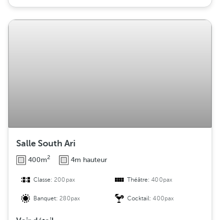
Salle South Ari
2
400m
4m hauteur
Classe:
200pax
Théâtre:
400pax
Banquet:
280pax
Cocktail:
400pax