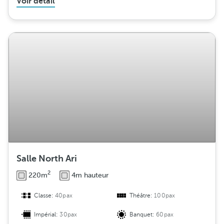
Voir détail
Salle North Ari
2
220m
4m hauteur
Classe:
40pax
Théâtre:
100pax
Impérial:
30pax
Banquet:
60pax