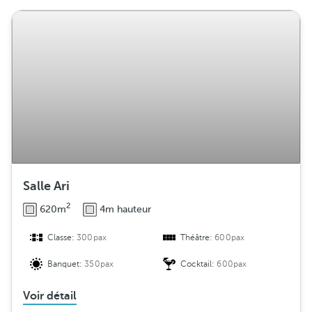
Salle Ari
2
620m
4m hauteur
Classe:
300pax
Théâtre:
600pax
Banquet:
350pax
Cocktail:
600pax
Voir détail