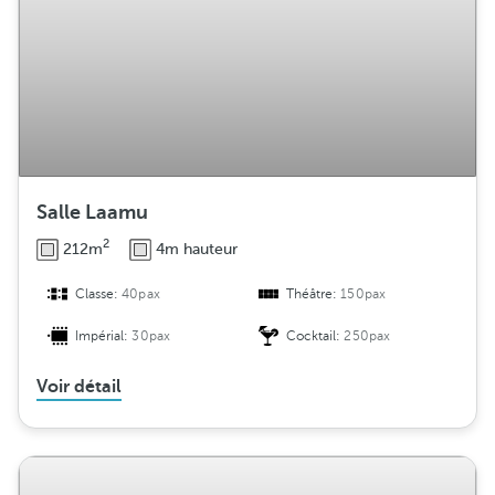
b
u
t
i
o
n
Salle Laamu
2
212m
4m hauteur
Classe:
40pax
Théâtre:
150pax
Impérial:
30pax
Cocktail:
250pax
Voir détail