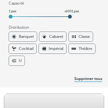
Capacité
Distribution
F
Banquet
Cabaret
Classe
i
l
Cocktail
Impérial
Théâtre
t
e
U
r
s
D
Supprimer tous
i
s
t
r
i