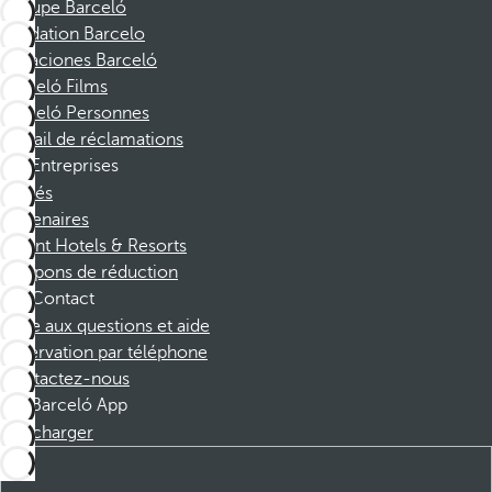
Groupe Barceló
Fondation Barcelo
Vacaciones Barceló
Barceló Films
Barceló Personnes
Portail de réclamations
Entreprises
Affiliés
Partenaires
Dorint Hotels & Resorts
Coupons de réduction
Contact
Foire aux questions et aide
Réservation par téléphone
Contactez-nous
Barceló App
Télécharger