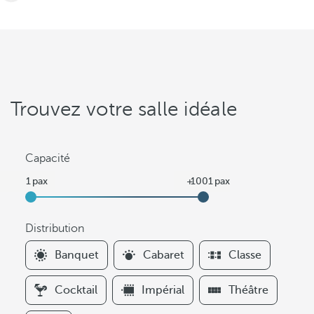
Trouvez votre salle idéale
Capacité
Distribution
F
Banquet
Cabaret
Classe
i
l
Cocktail
Impérial
Théâtre
t