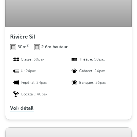
Rivière Sil
2
50m
2.6m hauteur
Classe:
30pax
Théâtre:
50pax
U:
24pax
Cabaret:
24pax
Impérial:
24pax
Banquet:
36pax
Cocktail:
40pax
Voir détail