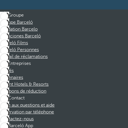
Groupe
Groupe Barceló
Fondation Barcelo
Vacaciones Barceló
Barceló Films
Barceló Personnes
Portail de réclamations
Entreprises
Affiliés
Partenaires
Dorint Hotels & Resorts
Coupons de réduction
Contact
Foire aux questions et aide
Réservation par téléphone
Contactez-nous
Barceló App