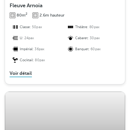
Fleuve Arnoia
2
80m
2.6m hauteur
Classe:
50pax
Théâtre:
80pax
U:
24pax
Cabaret:
30pax
Impérial:
36pax
Banquet:
60pax
Cocktail:
80pax
Voir détail