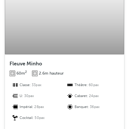
Fleuve Minho
2
60m
2.6m hauteur
Classe:
33pax
Théâtre:
60pax
U:
30pax
Cabaret:
24pax
Impérial:
28pax
Banquet:
36pax
Cocktail:
50pax