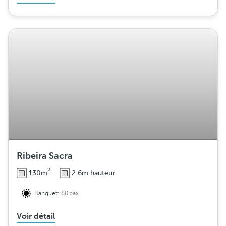
Ribeira Sacra
2
130m
2.6m hauteur
Banquet:
80pax
Voir détail