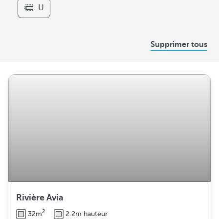
e
U
r
s
D
Supprimer tous
i
s
t
r
i
b
u
t
i
o
n
Rivière Avia
2
32m
2.2m hauteur