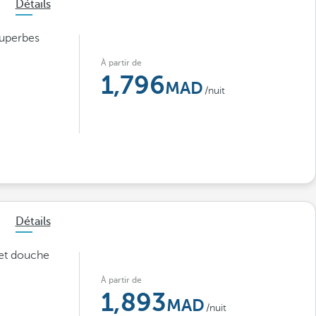
Détails
superbes
À partir de
1,796
/nuit
Détails
 et douche
À partir de
1,893
/nuit