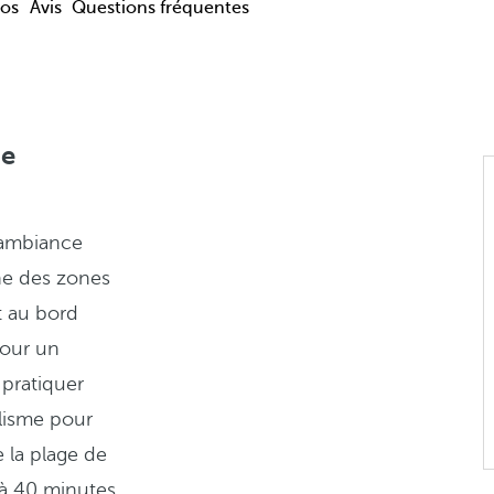
os
Avis
Questions fréquentes
ue
 ambiance
une des zones
t au bord
pour un
pratiquer
clisme pour
 la plage de
 à 40 minutes