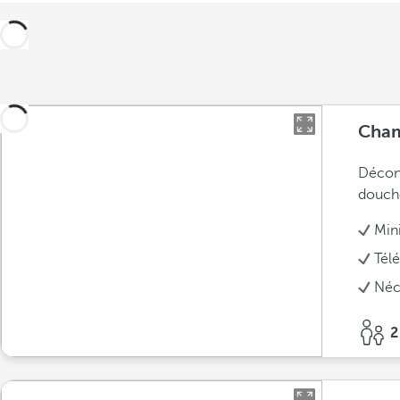
Cham
Déconn
douche
Min
Télé
Néce
2