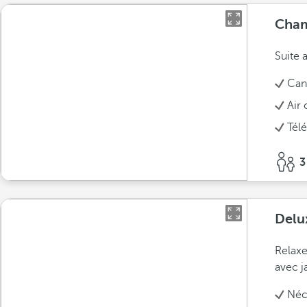
Cham
Suite 
Can
Air
Télé
3
Delu
Relaxe
avec j
Néce