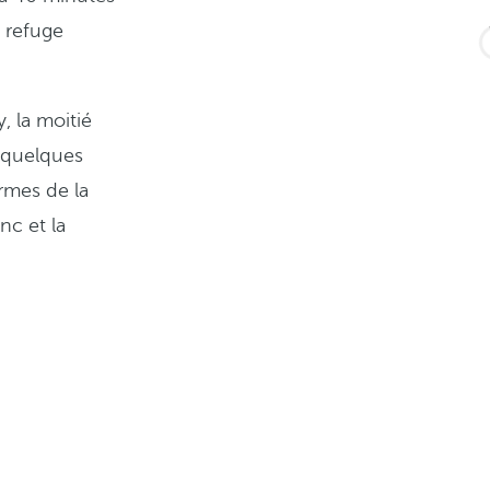
e refuge
, la moitié
t quelques
armes de la
nc et la