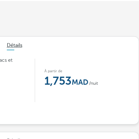
Détails
acs et
À partir de
1,753
/nuit