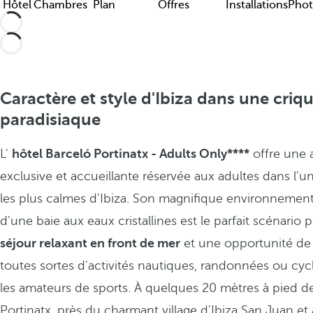
Hôtel
Chambres
Plan
Offres
Installations
Phot
Caractère et style d'Ibiza dans une criq
paradisiaque
L'
hôtel Barceló Portinatx - Adults Only****
offre une
exclusive et accueillante réservée aux adultes dans l'
les plus calmes d'Ibiza. Son magnifique environnemen
d'une baie aux eaux cristallines est le parfait scénario 
séjour relaxant en front de mer
et une opportunité de 
toutes sortes d'activités nautiques, randonnées ou cy
les amateurs de sports. À quelques 20 mètres à pied de
Portinatx, près du charmant village d'Ibiza San Juan et