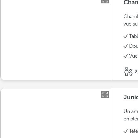
Cham
Chambr
vue su
Tabl
Dou
Vue
2
Juni
Un amp
en plei
Tél