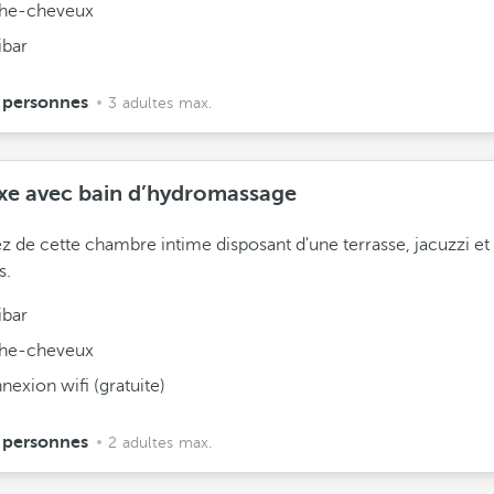
he-cheveux
ibar
 personnes
3 adultes max.
xe avec bain d’hydromassage
ez de cette chambre intime disposant d'une terrasse, jacuzzi et l
s.
ibar
he-cheveux
exion wifi (gratuite)
 personnes
2 adultes max.