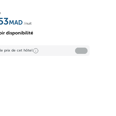
e
53
/nuit
oir disponibilité
le prix de cet hôtel