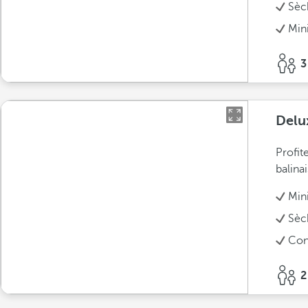
Sèc
Min
3
Delu
Profit
balinai
Min
Sèc
Conn
2