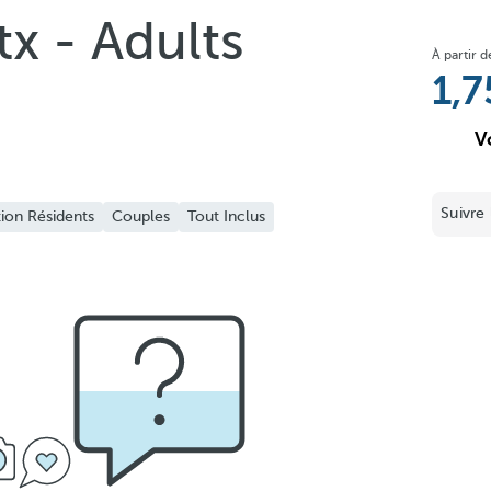
tx - Adults
À partir d
1,7
V
Suivre 
ion Résidents
Couples
Tout Inclus