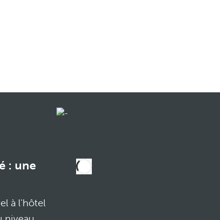
é : une
l à l'hôtel
u niveau