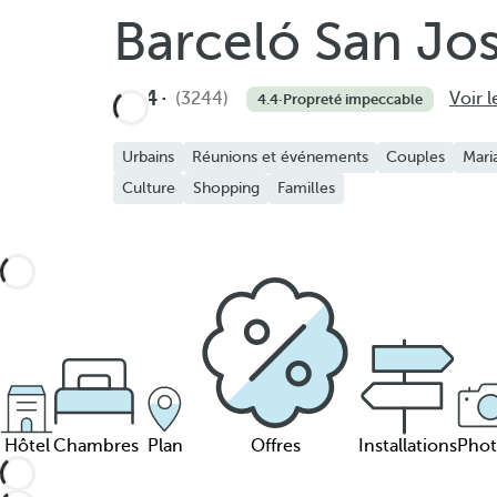
Barceló San Jo
4
(3244)
Voir l
4.4
·
Propreté impeccable
Urbains
Réunions et événements
Couples
Mari
Culture
Shopping
Familles
Hôtel
Chambres
Plan
Offres
Installations
Phot