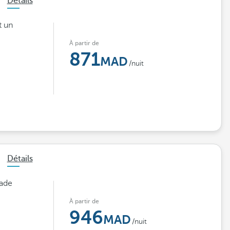
Détails
t un
À partir de
871
/nuit
Détails
tade
À partir de
946
/nuit