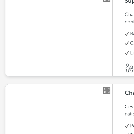
Sup
Cham
conf
B
C
L
Ch
Ces 
nati
P