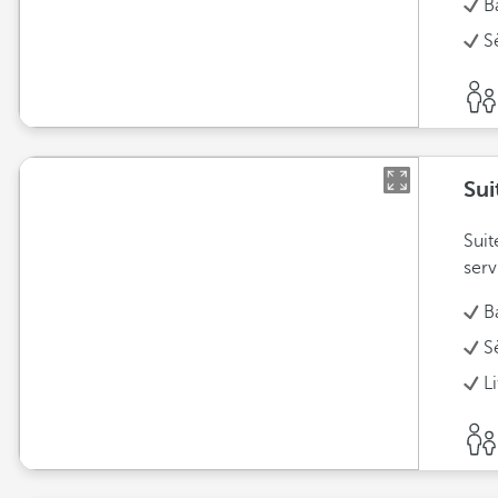
B
S
Sui
Suit
serv
B
S
L