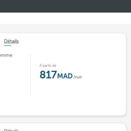
Détails
 comme
À partir de
817
/nuit