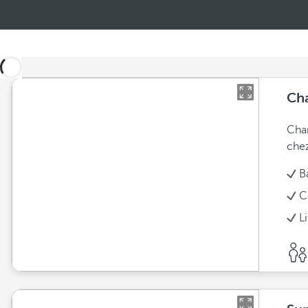
Ch
Cha
chez
B
C
L