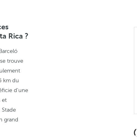
ces
ta Rica ?
Barceló
se trouve
seulement
 5 km du
éficie d'une
s
et
e Stade
un grand