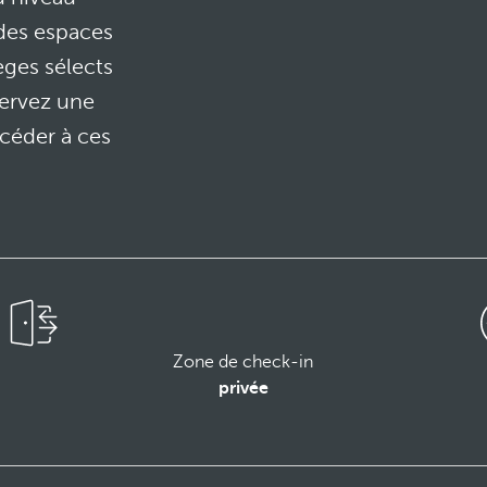
des espaces
èges sélects
servez une
céder à ces
Zone de check-in
privée