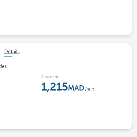
Détails
des
À partir de
1,215
/nuit