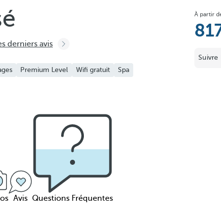
sé
À partir d
81
es derniers avis
Suivre 
ages
Premium Level
Wifi gratuit
Spa
os
Avis
Questions Fréquentes