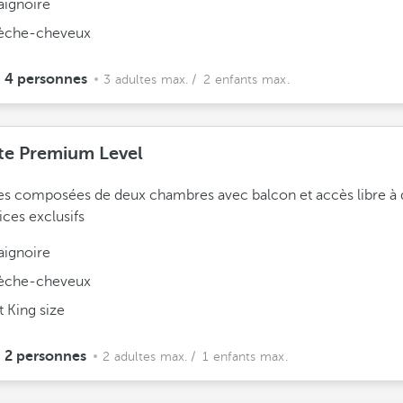
aignoire
èche-cheveux
4 personnes
3 adultes max.
/ 2 enfants max.
te Premium Level
es composées de deux chambres avec balcon et accès libre à 
ices exclusifs
aignoire
èche-cheveux
it King size
2 personnes
2 adultes max.
/ 1 enfants max.