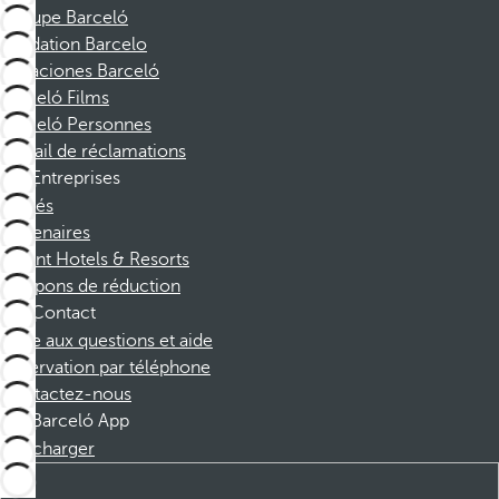
Groupe Barceló
Fondation Barcelo
Vacaciones Barceló
Barceló Films
Barceló Personnes
Portail de réclamations
Entreprises
Affiliés
Partenaires
Dorint Hotels & Resorts
Coupons de réduction
Contact
Foire aux questions et aide
Réservation par téléphone
Contactez-nous
Barceló App
Télécharger