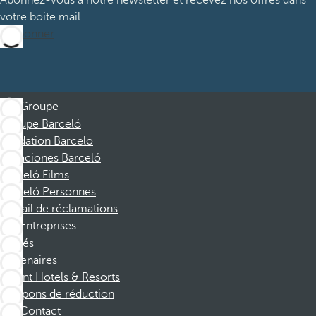
Abonnez-vous à notre newsletter et recevez nos offres dans
votre boite mail
M’abonner
Groupe
Groupe Barceló
Fondation Barcelo
Vacaciones Barceló
Barceló Films
Barceló Personnes
Portail de réclamations
Entreprises
Affiliés
Partenaires
Dorint Hotels & Resorts
Coupons de réduction
Contact