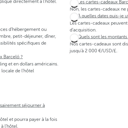
ppliqué directement à l’hôtel.
Les cartes-cadeaux Barc
Non, les cartes-cadeaux ne 
À quelles dates puis-je 
Les cartes-cadeaux peuvent ê
ervices d’hébergement ou
d’acquisition.
ambre, petit-déjeuner, dîner,
Quels sont les montants 
sibilités spécifiques de
Nos cartes-cadeaux sont di
jusqu’à 2 000 €/USD/£.
x Barceló ?
ling et en dollars américains.
 locale de l’hôtel
ssairement séjourner à
hôtel et pourra payer à la fois
à l’hôtel.