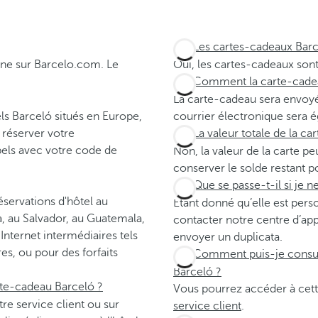
Les cartes-cadeaux Barce
gne sur Barcelo.com. Le
Oui, les cartes-cadeaux sont
Comment la carte-cadea
La carte-cadeau sera envoyé
els Barceló situés en Europe,
courrier électronique sera é
 réserver votre
La valeur totale de la ca
els avec votre code de
Non, la valeur de la carte pe
conserver le solde restant po
Que se passe-t-il si je 
éservations d'hôtel au
Étant donné qu’elle est perso
, au Salvador, au Guatemala,
contacter notre centre d’ap
Internet intermédiaires tels
envoyer un duplicata.
s, ou pour des forfaits
Comment puis-je consulte
Barceló ?
rte-cadeau Barceló ?
Vous pourrez accéder à cett
e service client ou sur
service client
.