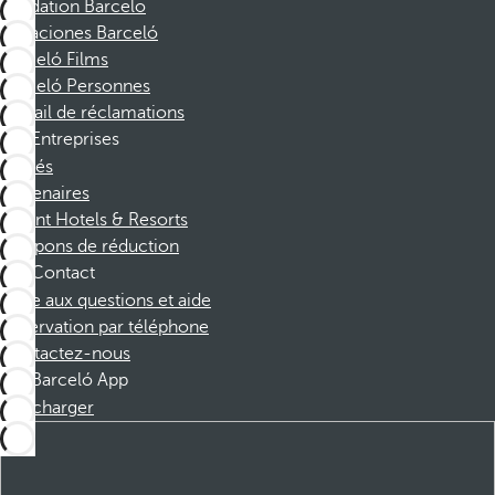
Fondation Barcelo
Vacaciones Barceló
Barceló Films
Barceló Personnes
Portail de réclamations
Entreprises
Affiliés
Partenaires
Dorint Hotels & Resorts
Coupons de réduction
Contact
Foire aux questions et aide
Réservation par téléphone
Contactez-nous
Barceló App
Télécharger