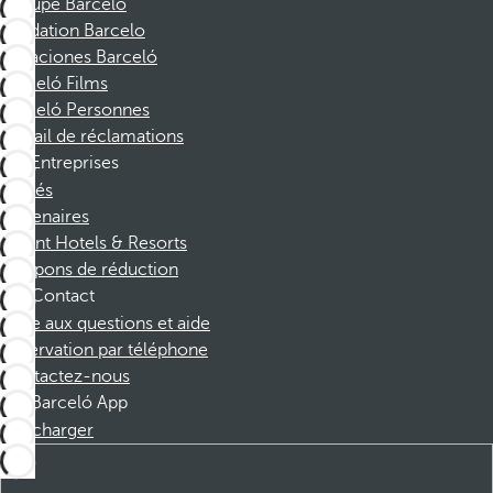
Groupe Barceló
Fondation Barcelo
Vacaciones Barceló
Barceló Films
Barceló Personnes
Portail de réclamations
Entreprises
Affiliés
Partenaires
Dorint Hotels & Resorts
Coupons de réduction
Contact
Foire aux questions et aide
Réservation par téléphone
Contactez-nous
Barceló App
Télécharger