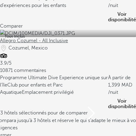
d’expériences pour les enfants
/nuit
Voir
disponibilité
Comparer
Tout Inclus
Allegro Cozumel - All Inclusive
Cozumel, Mexico
3.9/5
10871 commentaires
Programme Ultimate Dive Experience unique sur
À partir de
l'île
Club pour enfants et Parc
1,399
Aquatique
Emplacement privilégié
/nuit
Voir
disponibilité
/3 hôtels sélectionnés pour de comparer
mpara jusqu’à 3 hôtels et réserve le qui s’adapte le mieux à vo
xigences
ermer