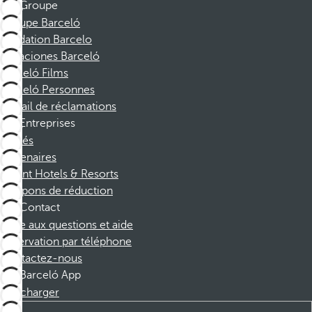
Groupe
Groupe Barceló
Fondation Barcelo
Vacaciones Barceló
Barceló Films
Barceló Personnes
Portail de réclamations
Entreprises
Affiliés
Partenaires
Dorint Hotels & Resorts
Coupons de réduction
Contact
Foire aux questions et aide
Réservation par téléphone
Contactez-nous
Barceló App
Télécharger