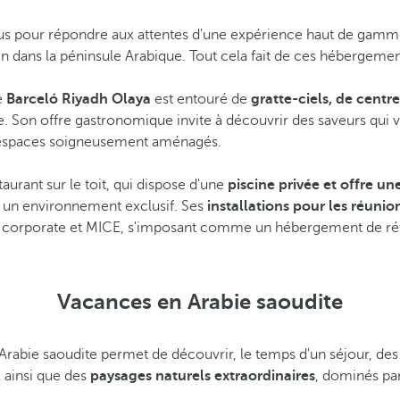
s pour répondre aux attentes d'une expérience haut de gamme, a
ns la péninsule Arabique. Tout cela fait de ces hébergements 
e
Barceló Riyadh Olaya
est entouré de
gratte-ciels, de centr
e. Son offre gastronomique invite à découvrir des saveurs qui v
es espaces soigneusement aménagés.
staurant sur le toit, qui dispose d'une
piscine privée et offre un
 un environnement exclusif. Ses
installations pour les réuni
s corporate et MICE, s'imposant comme un hébergement de ré
Vacances en Arabie saoudite
L'Arabie saoudite permet de découvrir, le temps d'un séjour, d
 ainsi que des
paysages naturels extraordinaires
, dominés par