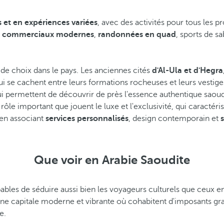
 et en expériences variées
, avec des activités pour tous les p
es commerciaux modernes
,
randonnées en quad
, sports de s
e choix dans le pays. Les anciennes cités
d'Al-Ula et d'Hegra
ui se cachent entre leurs formations rocheuses et leurs vestige
qui permettent de découvrir de près l'essence authentique saou
e rôle important que jouent le luxe et l'exclusivité, qui caract
é en associant
services personnalisés
, design contemporain et
Que voir en Arabie Saoudite
 capables de séduire aussi bien les voyageurs culturels que ceu
une capitale moderne et vibrante où cohabitent d'imposants grat
e.