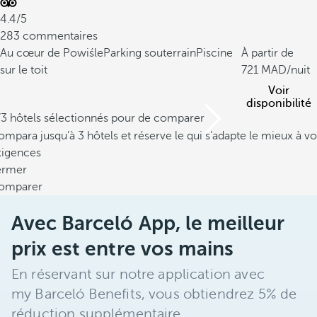
4.4/5
283 commentaires
Au cœur de Powiśle
Parking souterrain
Piscine
À partir de
sur le toit
721
/nuit
Voir
disponibilité
/3 hôtels sélectionnés pour de comparer
mpara jusqu’à 3 hôtels et réserve le qui s’adapte le mieux à vo
xigences
ermer
omparer
Avec Barceló App, le meilleur
prix est entre vos mains
En réservant sur notre application avec
my Barceló Benefits, vous obtiendrez 5% de
réduction supplémentaire.