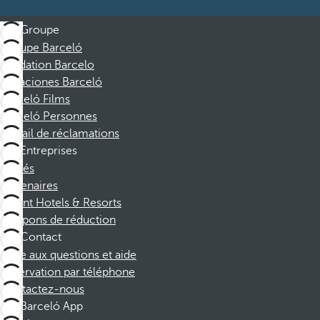
Groupe
Groupe Barceló
Fondation Barcelo
Vacaciones Barceló
Barceló Films
Barceló Personnes
Portail de réclamations
Entreprises
Affiliés
Partenaires
Dorint Hotels & Resorts
Coupons de réduction
Contact
Foire aux questions et aide
Réservation par téléphone
Contactez-nous
Barceló App