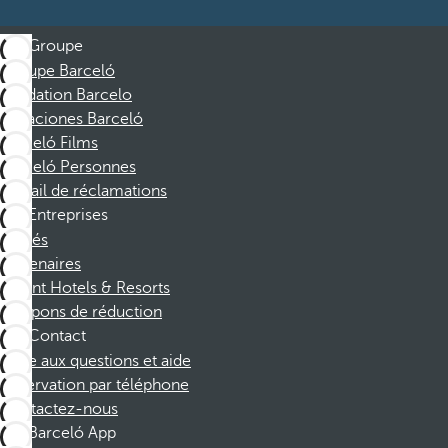
Groupe
Groupe Barceló
Fondation Barcelo
Vacaciones Barceló
Barceló Films
Barceló Personnes
Portail de réclamations
Entreprises
Affiliés
Partenaires
Dorint Hotels & Resorts
Coupons de réduction
Contact
Foire aux questions et aide
Réservation par téléphone
Contactez-nous
Barceló App