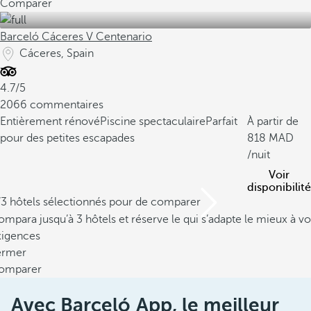
Comparer
Barceló Cáceres V Centenario
Cáceres, Spain
4.7/5
2066 commentaires
Entièrement rénové
Piscine spectaculaire
Parfait
À partir de
pour des petites escapades
818
/nuit
Voir
disponibilité
/3 hôtels sélectionnés pour de comparer
mpara jusqu’à 3 hôtels et réserve le qui s’adapte le mieux à vo
xigences
ermer
omparer
Avec Barceló App, le meilleur