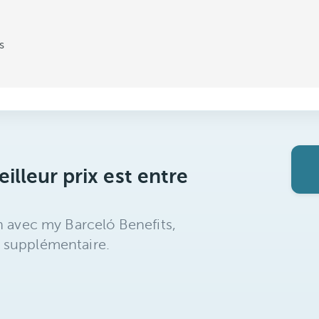
s
illeur prix est entre
n avec my Barceló Benefits,
 supplémentaire.