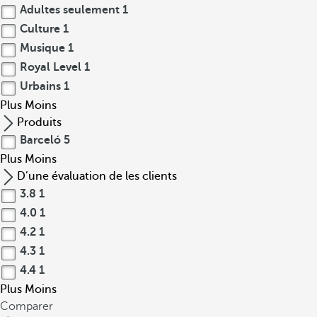
Adultes seulement
1
Culture
1
Musique
1
Royal Level
1
Urbains
1
Plus
Moins
Produits
Barceló
5
Plus
Moins
D’une évaluation de les clients
3.8
1
4.0
1
4.2
1
4.3
1
4.4
1
Plus
Moins
Comparer