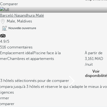
Comparer
Barceló Nasandhura Malé
Male, Maldives
Nouvelle ouverture
4.9/5
516 commentaires
Emplacement idéal
Piscine face à la
À partir de
mer
Chambres et appartements
3,161
/nuit
Voir
disponibilité
/3 hôtels sélectionnés pour de comparer
mpara jusqu’à 3 hôtels et réserve le qui s’adapte le mieux à vo
xigences
ermer
omparer