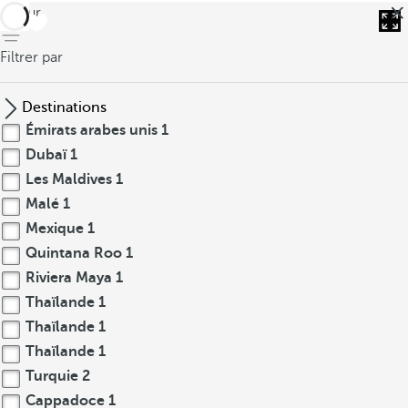
retour
Filtrer par
Destinations
Émirats arabes unis
1
Dubaï
1
Les Maldives
1
Malé
1
Mexique
1
Quintana Roo
1
Riviera Maya
1
Thaïlande
1
Thaïlande
1
Thaïlande
1
Turquie
2
Cappadoce
1