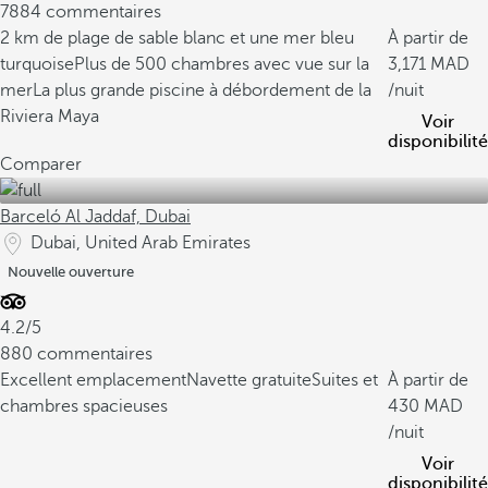
7884 commentaires
2 km de plage de sable blanc et une mer bleu
À partir de
turquoise
Plus de 500 chambres avec vue sur la
3,171
mer
La plus grande piscine à débordement de la
/nuit
Riviera Maya
Voir
disponibilité
Comparer
Barceló Al Jaddaf, Dubai
Dubai, United Arab Emirates
Nouvelle ouverture
4.2/5
880 commentaires
Excellent emplacement
Navette gratuite
Suites et
À partir de
chambres spacieuses
430
/nuit
Voir
disponibilité