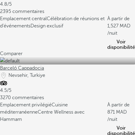
4.8/5
2395 commentaires
Emplacement central
Célébration de réunions et
À partir de
d’événements
Design exclusif
1,527
/nuit
Voir
disponibilité
Comparer
Barceló Cappadocia
Nevsehir, Turkiye
4.5/5
3270 commentaires
Emplacement privilégié
Cuisine
À partir de
méditerranéenne
Centre Wellness avec
871
Hammam
/nuit
Voir
disponibilité