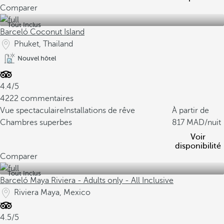
Comparer
Tout Inclus
Barceló Coconut Island
Phuket, Thailand
Nouvel hôtel
4.4/5
4222 commentaires
Vue spectaculaire
Installations de rêve
À partir de
Chambres superbes
817
/nuit
Voir
disponibilité
Comparer
Tout Inclus
Barceló Maya Riviera - Adults only - All Inclusive
Riviera Maya, Mexico
4.5/5